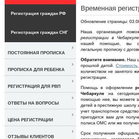
Временная регист
Регистрация граждан РФ
Обновление страницы: 03.0
Наша организация
помо
Регистрация граждан СНГ
регистрации в Чебарку
нашей помощью, вы су
легальную прописку с догов
ПОСТОЯННАЯ ПРОПИСКА
Обратите внимание.
Наш ц
прошлой датой.
Стоимость
ПРОПИСКА ДЛЯ РЕБЕНКА
количеством не занятого жи
регистрации.
РЕГИСТРАЦИЯ ДЛЯ РВП
Помощь в оформлении
р
Чебаркуле
на сегодняшн
помощью нее, вы можете з
ОТВЕТЫ НА ВОПРОСЫ
детей в престижную школу и
учет транспортное средств
пригодится вам для получ
ЦЕНА РЕГИСТРАЦИИ
полиса ОМС или же получен
Срок получения
официал
ОТЗЫВЫ КЛИЕНТОВ
организации, составляет