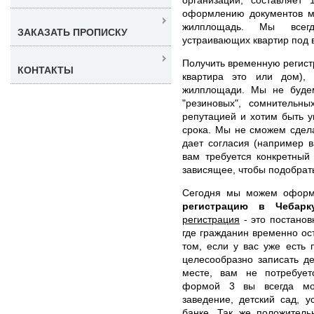
оформлению документов м
жилплощадь. Мы всегд
ЗАКАЗАТЬ ПРОПИСКУ
устраивающих квартир под 
Получить временную регист
КОНТАКТЫ
квартира это или дом),
жилплощади. Мы не буде
"резиновых", сомнительн
репутацией и хотим быть 
срока. Мы не сможем сдела
дает согласия (например в
вам требуется конкретный
зависящее, чтобы подобрат
Сегодня мы можем офор
регистрацию в Чебар
регистрация
- это постанов
где гражданин временно ос
том, если у вас уже есть
целесообразно записать д
месте, вам не потребует
формой 3 вы всегда мож
заведение, детский сад, у
банке. Так же положител