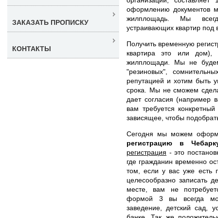
оформлению документов м
жилплощадь. Мы всегд
ЗАКАЗАТЬ ПРОПИСКУ
устраивающих квартир под 
Получить временную регист
КОНТАКТЫ
квартира это или дом),
жилплощади. Мы не буде
"резиновых", сомнительн
репутацией и хотим быть 
срока. Мы не сможем сдела
дает согласия (например в
вам требуется конкретный
зависящее, чтобы подобрат
Сегодня мы можем офор
регистрацию в Чебар
регистрация
- это постанов
где гражданин временно ос
том, если у вас уже есть
целесообразно записать д
месте, вам не потребует
формой 3 вы всегда мож
заведение, детский сад, у
банке. Так же положител