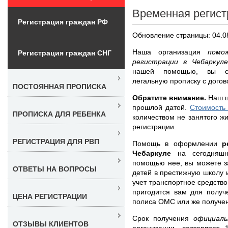
Временная регист
Регистрация граждан РФ
Обновление страницы: 04.0
Наша организация
помо
Регистрация граждан СНГ
регистрации в Чебарку
нашей помощью, вы су
легальную прописку с догов
ПОСТОЯННАЯ ПРОПИСКА
Обратите внимание.
Наш ц
прошлой датой.
Стоимость
ПРОПИСКА ДЛЯ РЕБЕНКА
количеством не занятого жи
регистрации.
РЕГИСТРАЦИЯ ДЛЯ РВП
Помощь в оформлении
р
Чебаркуле
на сегодняшн
помощью нее, вы можете з
ОТВЕТЫ НА ВОПРОСЫ
детей в престижную школу и
учет транспортное средств
пригодится вам для получ
ЦЕНА РЕГИСТРАЦИИ
полиса ОМС или же получен
Срок получения
официал
ОТЗЫВЫ КЛИЕНТОВ
организации, составляет